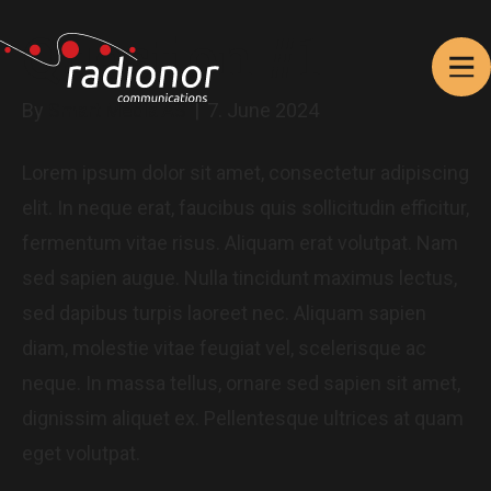
Question #1
By
Smart Media AS
|
7. June 2024
Lorem ipsum dolor sit amet, consectetur adipiscing
elit. In neque erat, faucibus quis sollicitudin efficitur,
fermentum vitae risus. Aliquam erat volutpat. Nam
sed sapien augue. Nulla tincidunt maximus lectus,
sed dapibus turpis laoreet nec. Aliquam sapien
diam, molestie vitae feugiat vel, scelerisque ac
neque. In massa tellus, ornare sed sapien sit amet,
dignissim aliquet ex. Pellentesque ultrices at quam
eget volutpat.